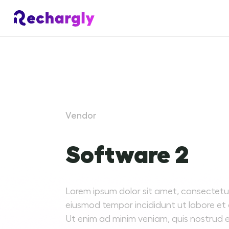
Vendor
Software 2
Lorem ipsum dolor sit amet, consectetur 
eiusmod tempor incididunt ut labore et
Ut enim ad minim veniam, quis nostrud e