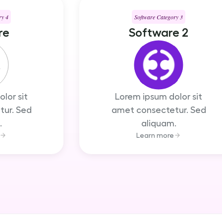
ry 4
Software Category 3
re
Software 2
lor sit
Lorem ipsum dolor sit
ur. Sed
amet consectetur. Sed
.
aliquam.
Learn more