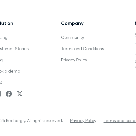
lution
Company
cing
Community
stomer Stories
Terms and Conditions
og
Privacy Policy
ok a demo
Q
24 Rechargly. All rights reserved.
Privacy Policy
Terms and condi