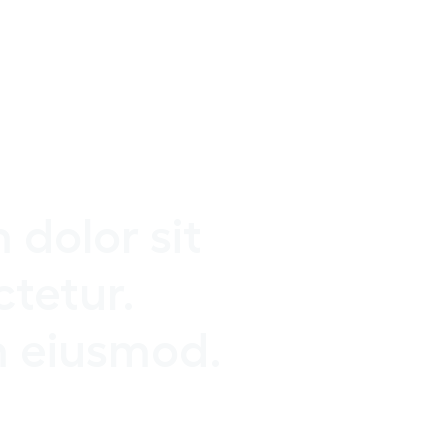
dolor sit
tetur.
m eiusmod.
s