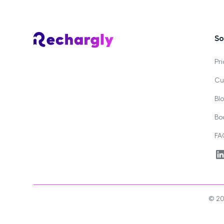
So
Pri
Cu
Bl
Bo
FA
© 20