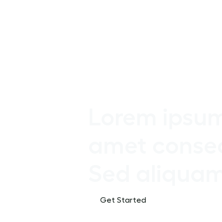
Lorem ipsum 
amet consec
Sed aliqua
Get Started
Contact Sale