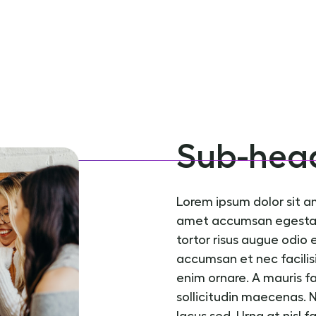
Sub-head
Lorem ipsum dolor sit a
amet accumsan egestas
tortor risus augue odio 
accumsan et nec facilis
enim ornare. A mauris fa
sollicitudin maecenas. 
lacus sed. Urna at nisl f